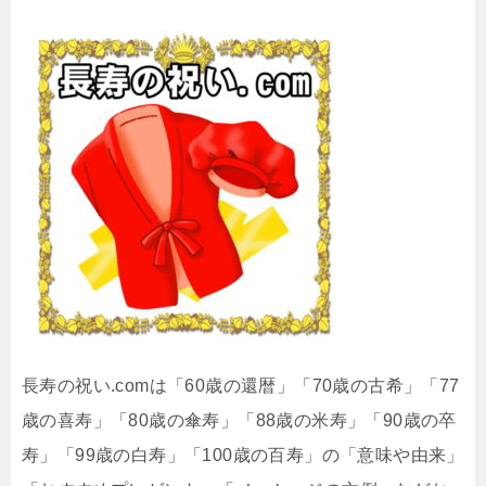
長寿の祝い.comは「60歳の還暦」「70歳の古希」「77
歳の喜寿」「80歳の傘寿」「88歳の米寿」「90歳の卒
寿」「99歳の白寿」「100歳の百寿」の「意味や由来」