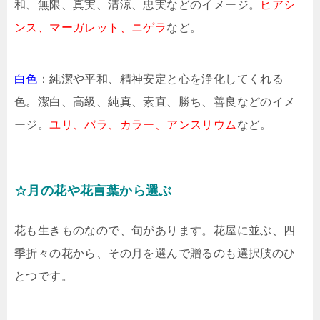
和、無限、真実、清涼、忠実などのイメージ。
ヒアシ
ンス、マーガレット、ニゲラ
など。
白色
：純潔や平和、精神安定と心を浄化してくれる
色。潔白、高級、純真、素直、勝ち、善良などのイメ
ージ。
ユリ、バラ、カラー、アンスリウム
など。
☆月の花や花言葉から選ぶ
花も生きものなので、旬があります。花屋に並ぶ、四
季折々の花から、その月を選んで贈るのも選択肢のひ
とつです。