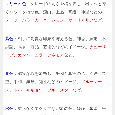
クリーム色
：グレードの高さや格を表し、出世へと導
くパワーを持つ色。潔白、上品、高級、神聖などのイ
メージ。
バラ、カーネーション、マトリカリア
など。
紫色
：相手に高貴な印象を与える色。神秘、妖艶、不
思議、高貴、気品、芸術的などのイメージ。
チューリ
ップ、カンパニュラ、アネモア
など。
青色
：誠実な心を象徴し、平和と真実の色。冷静、希
望、平和、無限、知性などのイメージ。
ブルーレー
ス、トルコキキョウ、ブルースター
など。
水色
：柔らかくてクリアな印象の色。冷静、希望、平